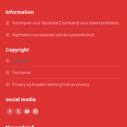
Information
Inschrijven voor SportstarZ turnkamp voor betere prestaties.
Algemene voorwaarden van de overeenkomst
Copyright
Copyright
Disclaimer
Privacy wij houden rekening met uw privacy
social media
Vind ons op:
Facebook
X
YouTube
Instagram
page
page
page
page