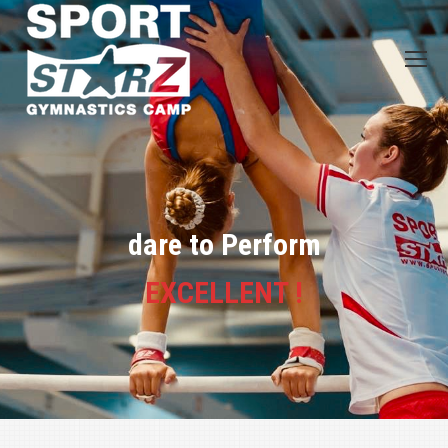
dare to Perform
EXCELLENT !