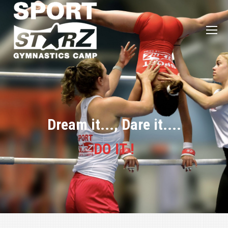
Dream it..., Dare it....
DO IT !