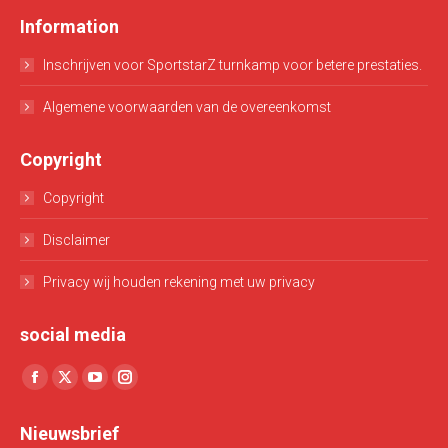
Information
Inschrijven voor SportstarZ turnkamp voor betere prestaties.
Algemene voorwaarden van de overeenkomst
Copyright
Copyright
Disclaimer
Privacy wij houden rekening met uw privacy
social media
Vind ons op:
Facebook
X
YouTube
Instagram
page
page
page
page
Nieuwsbrief
opens
opens
opens
opens